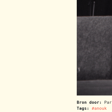
Bron door:
Par
Tags:
#anouk