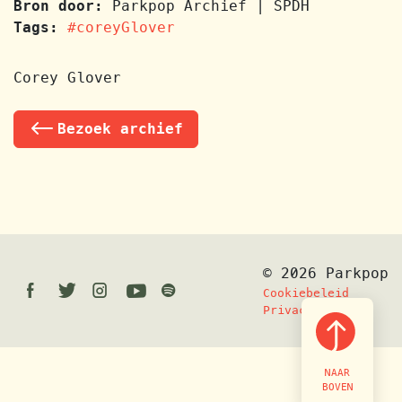
Bron door:
Parkpop Archief | SPDH
Tags:
#coreyGlover
Corey Glover
Bezoek archief
© 2026 Parkpop
Facebook
Twitter
Instagram
Youtube
Spotify
Cookiebeleid
Privacy
NAAR
BOVEN