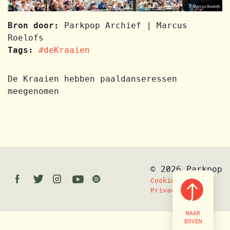
Bron door:
Parkpop Archief | Marcus
Roelofs
Tags:
#deKraaien
De Kraaien hebben paaldanseressen
meegenomen
© 2026 Parkpop
Facebook
Twitter
Instagram
Youtube
Spotify
Cookiebeleid
Privacy
NAAR
BOVEN