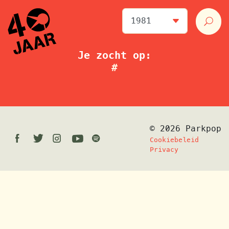
Je zocht op:
#
© 2026 Parkpop
Facebook
Twitter
Instagram
Youtube
Spotify
Cookiebeleid
Privacy