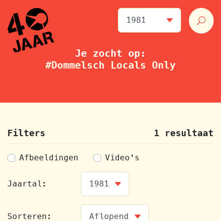
Je zocht op:
#Dommelsch Locals Only
Filters
1 resultaat
Afbeeldingen
Video's
Jaartal:
Sorteren: