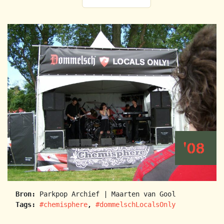
'08
Bron:
Parkpop Archief | Maarten van Gool
Tags:
#chemisphere
,
#dommelschLocalsOnly