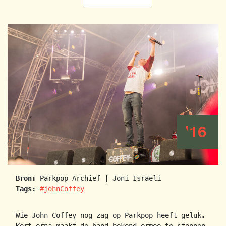
'16
Bron:
Parkpop Archief | Joni Israeli
Tags:
#johnCoffey
Wie John Coffey nog zag op Parkpop heeft geluk.
Kort erna maakt de band bekend ermee te stoppen