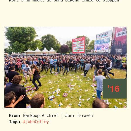
'16
Bron:
Parkpop Archief | Joni Israeli
Tags:
#johnCoffey