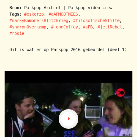
Bron:
Parkpop Archief | Parkpop video crew
Tags:
#eskorzo
,
#aAPNOOTMIES
,
#markyRamone'sBlitzkrieg
,
#filosofischeStilte
,
#sharonOverkamp
,
#johnCoffey
,
#sFB
,
#jettRebel
,
#rosie
Dit is wat er op Parkpop 2016 gebeurde! (deel 1)